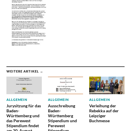
WEITERE ARTIKEL →
ALLGEMEIN
ALLGEMEIN
ALLGEMEIN
Jurysitzung für das
Ausschreibung
Verleihung der
Baden-
Baden-
Rebekka auf der
Württemberg und
Württemberg
Leipziger
das Perewest
Stipendium und
Buchmesse
Stipendium findet
Perewest
am 20. August
Stipendium