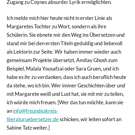
Zugang zu Coynes absurder Lyrik ermöglichten.
Ich melde mich hier heute nicht in erster Linie als
Margaretes Tochter zu Wort, sondern als ihre
Schülerin. Sie ebnete mir den Weg ins Übersetzen und
stand mir bei den ersten Titeln geduldig und liebevoll
als Lektorin zur Seite. Wir haben immer wieder auch
gemeinsam Projekte übersetzt, Amitav Ghosh zum
Beispiel, Malala Yousafzai oder Sara Gruen, und ich
habe es ihr zu verdanken, dass ich auch beruflich heute
da stehe, wo ich bin. Wer immer Geschichten über und
mit Margarete weiß und Lust hat, sie mit mir zu teilen,
ich würde mich freuen. [Wer das tun möchte, kann sie
an
info@freundeskreis-
literaturuebersetzer.de
schicken, wir leiten sofort an
Sabine Tatz weiter.]