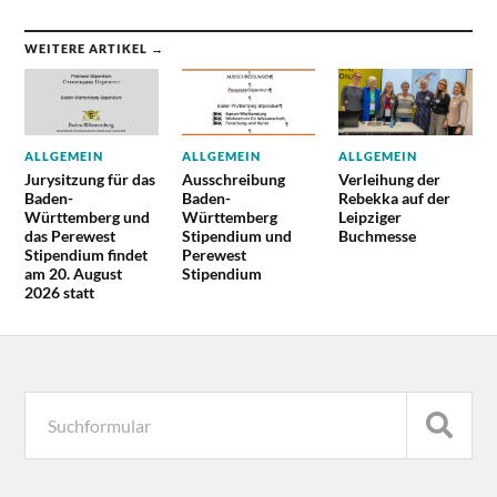
WEITERE ARTIKEL →
ALLGEMEIN
ALLGEMEIN
ALLGEMEIN
Jurysitzung für das
Ausschreibung
Verleihung der
Baden-
Baden-
Rebekka auf der
Württemberg und
Württemberg
Leipziger
das Perewest
Stipendium und
Buchmesse
Stipendium findet
Perewest
am 20. August
Stipendium
2026 statt